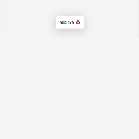
הצג מפה
אתר המדרשות
– מבית "סטנדר לימודים", מרכז את כל המדרשות לבנות,
מדרשיות ובתי מדרש לנשים. באתר תקבלי מידע עדכני על מגוון
האפשרויות, ותוכלי להתרשם מהמאפיינים והיתרונות של כל מדרשה, וליצור
קשר עם המדרשות לבירורים ולהרשמה. האתר מציע גם הכוונה למציאת
המדרשה המתאימה, מידע על רישום למדרשות ותאריכי ימים פתוחים וימי