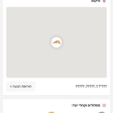
מיקום
???"? 1, ?????, ?????
הוראות הגעה >
מסלולים וקהלי יעד: