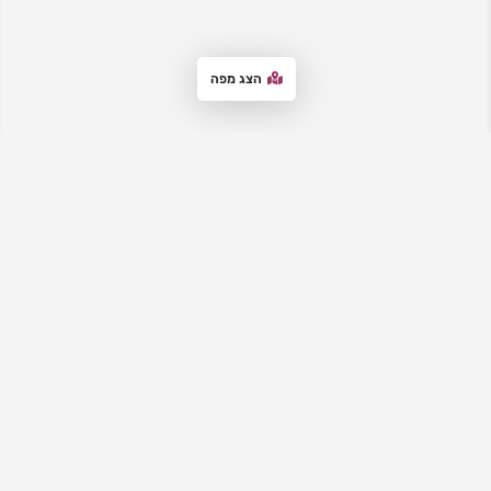
הצג מפה
אתר המדרשות
– מבית "סטנדר לימודים", מרכז את כל המדרשות לבנות,
מדרשיות ובתי מדרש לנשים. באתר תקבלי מידע עדכני על מגוון
האפשרויות, ותוכלי להתרשם מהמאפיינים והיתרונות של כל מדרשה, וליצור
קשר עם המדרשות לבירורים ולהרשמה. האתר מציע גם הכוונה למציאת
המדרשה המתאימה, מידע על רישום למדרשות ותאריכי ימים פתוחים וימי