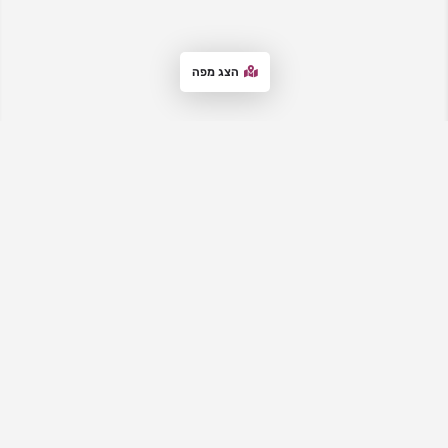
הצג מפה
אתר המדרשות
– מבית "סטנדר לימודים", מרכז את כל המדרשות לבנות,
מדרשיות ובתי מדרש לנשים. באתר תקבלי מידע עדכני על מגוון
האפשרויות, ותוכלי להתרשם מהמאפיינים והיתרונות של כל מדרשה, וליצור
קשר עם המדרשות לבירורים ולהרשמה. האתר מציע גם הכוונה למציאת
המדרשה המתאימה, מידע על רישום למדרשות ותאריכי ימים פתוחים וימי