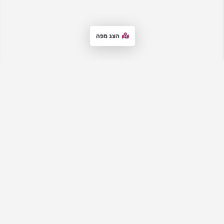
הצג מפה
אתר המדרשות
– מבית "סטנדר לימודים", מרכז את כל המדרשות לבנות,
מדרשיות ובתי מדרש לנשים. באתר תקבלי מידע עדכני על מגוון
האפשרויות, ותוכלי להתרשם מהמאפיינים והיתרונות של כל מדרשה, וליצור
קשר עם המדרשות לבירורים ולהרשמה. האתר מציע גם הכוונה למציאת
המדרשה המתאימה, מידע על רישום למדרשות ותאריכי ימים פתוחים וימי