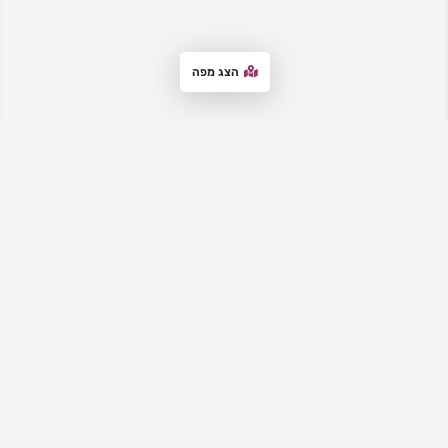
הצג מפה
אתר המדרשות
– מבית "סטנדר לימודים", מרכז את כל המדרשות לבנות,
מדרשיות ובתי מדרש לנשים. באתר תקבלי מידע עדכני על מגוון
האפשרויות, ותוכלי להתרשם מהמאפיינים והיתרונות של כל מדרשה, וליצור
קשר עם המדרשות לבירורים ולהרשמה. האתר מציע גם הכוונה למציאת
המדרשה המתאימה, מידע על רישום למדרשות ותאריכי ימים פתוחים וימי