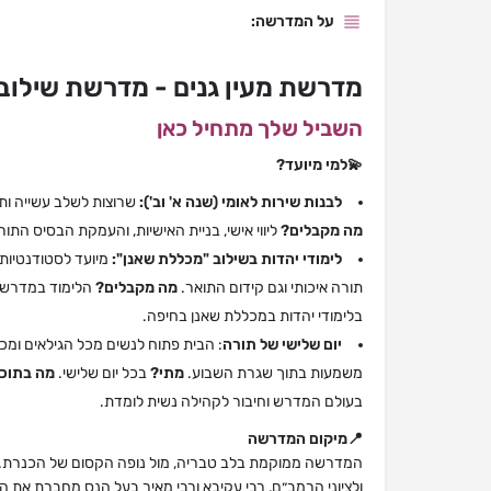
על המדרשה:
מדרשת מעין גנים - מדרשת שילוב
השביל שלך מתחיל כאן
💫למי מיועד?
לבנות שירות לאומי (שנה א' וב'):
שרוצות לשלב עשייה ות
מה מקבלים?
ליווי אישי, בניית האישיות, והעמקת הבסיס הת
לימודי יהדות בשילוב "מכללת שאנן":
מיועד לסטודנטיות 
תורה איכותי וגם קידום התואר.
מה מקבלים?
הלימוד במדרשה 
בלימודי יהדות במכללת שאנן בחיפה.
יום שלישי של תורה
: הבית פתוח לנשים מכל הגילאים ומכ
משמעות בתוך שגרת השבוע.
מתי?
בכל יום שלישי.
מה בתוכ
בעולם המדרש וחיבור לקהילה נשית לומדת.
📍מיקום המדרשה
המדרשה ממוקמת בלב טבריה, מול נופה הקסום של הכנרת.
ולציוני הרמב״ם, רבי עקיבא ורבי מאיר בעל הנס מחברת את 