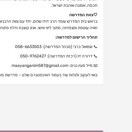
חכמה, אמונה ואהבת ישראל.
🤍צוות המדרשה
בראש בית המדרש עומד הרב דודו שלום, יחד עם צוות הרבני
חוויה עוטפת ומצמיחה, מתוך ליווי אישי, אוזן קשבת ודלת פתוח
תהליך הרישום למדרשה:
📞 שמואל ברבי (מנהל המדרשה): 058-6633503
📞 דרורה זיו (רכזת המדרשה): 050-9762427
📧 מייל מעין גנים: maayanganim587@gmail.com
בואי לעקוב ולגלות עוד בעמוד האינסטגרם שלנו – מדרשת מעין