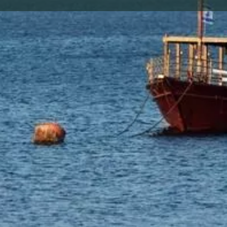
אירועים
הרשמה
מסלו
0
התקשרי עכשיו
נווט
שתף
גלריית תמונות