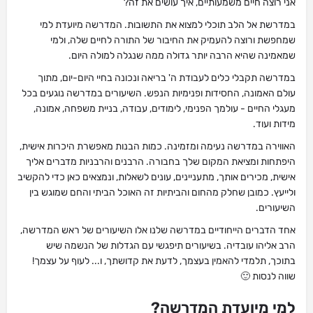
אני רוצה חיים משמעותיים, איך עושים את זה?
במדרשת אל הלב תוכלי למצוא את התשובות. המדרשה מיועדת למי
שמחפשת ורוצה להעמיק את החיבור של התורה לחיים שלה, ולמי
שמאמינה שהיא הרבה יותר גדולה ממה שנגלה למולה היום.
במדרשה תקבלי כלים לעבודת ה' בריאה ונכונה בחיי היום-יום, מתוך
עולם האמונה, החסידות ופנימיות הנפש. השיעורים במדרשה נוגעים בכל
מעגלי החיים - עולמך הפנימי, לימודים, עבודה, בניית משפחה, אמונה,
מידות ועוד.
האווירה במדרשה נעימה ומזמינה. כמות הבנות מאפשרת היכרות אישית,
היפתחות ומציאת המקום שלך בחבורה. הרבנים והרבניות מדברים אליך
אישית, מכירים אותך, מתעניינים, עונים לשאלות, ונמצאים כאן כדי להקשיב
ולייעץ. כמובן שחלק מהחום והביתיות זה האוכל הביתי והחם שמוגש בין
השיעורים.
אחד הדברים הייחודיים במדרשה שלנו אלו השיעורים של ראש המדרשה,
הרב אליהו עובדיה. בשיעורים תיפגשי עם הגדלות של הנשמה שיש
בתוכך, תלמדי להאמין בעצמך, לדעת את קדושתך, ו... לעוף על עצמך!
שווה לנסות 🙂
למי מיועדת המדרשה?