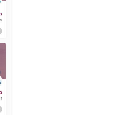
מ
מד
מד