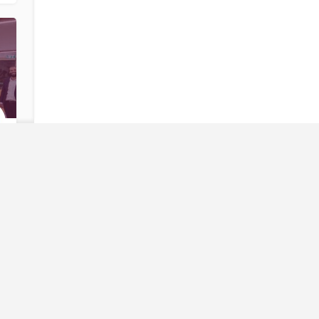
מ
מד
פירסום 
אתר המדרשות
– מבית "סטנדר לימודים", מרכז את כל
המדרשות לבנות, מדרשיות ובתי מדרש לנשים. באתר
חיפוש מדרש
תקבלי מידע עדכני על מגוון האפשרויות, ותוכלי להתרשם
מהמאפיינים והיתרונות של כל מדרשה, וליצור קשר עם
חיפוש מבוסס
המדרשות לבירורים ולהרשמה. האתר מציע גם הכוונה
אזורים
למציאת המדרשה המתאימה, מידע על רישום למדרשות
ותאריכי ימים פתוחים וימי עיון במדרשות.
סוג מדרשה